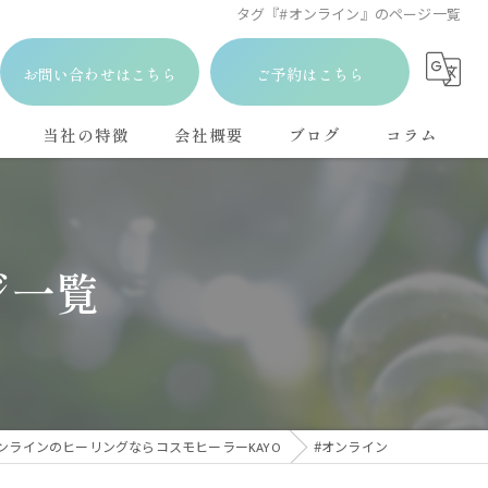
タグ『#オンライン』のページ一覧
お問い合わせはこちら
ご予約はこちら
当社の特徴
会社概要
ブログ
コラム
占い
悩み
ジ一覧
相談
瞑想
メンタル
ンラインのヒーリングならコスモヒーラーKAYO
#オンライン