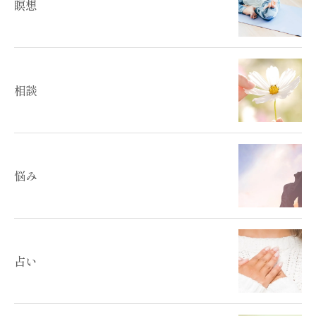
瞑想
相談
悩み
占い