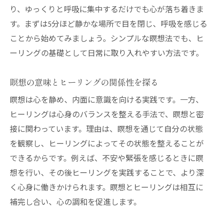
安定する姿勢でヒーリング効果を高める方
り、ゆっくりと呼吸に集中するだけでも心が落ち着きま
法
す。まずは5分ほど静かな場所で目を閉じ、呼吸を感じる
ヨガ瞑想ポーズでヒーリングを深める工夫
ことから始めてみましょう。シンプルな瞑想法でも、ヒ
手のポーズが導くヒーリングの新たな体験
ーリングの基礎として日常に取り入れやすい方法です。
姿勢がつらい時に役立つヒーリングの工夫
瞑想の意味とヒーリングの関係性を探る
ヒーリングを意識した座り方の選び方
瞑想は心を静め、内面に意識を向ける実践です。一方、
短時間ヒーリング瞑想がもたらす効果
ヒーリングは心身のバランスを整える手法で、瞑想と密
ヒーリング瞑想を1分で体感できる効果とは
接に関わっています。理由は、瞑想を通じて自分の状態
短時間でも実感できるヒーリングの魅力
を観察し、ヒーリングによってその状態を整えることが
毎日続けやすいヒーリング瞑想の利点
できるからです。例えば、不安や緊張を感じるときに瞑
瞬間的なヒーリングで心身をリフレッシュ
想を行い、その後ヒーリングを実践することで、より深
ヒーリングで集中力を高める簡単な方法
く心身に働きかけられます。瞑想とヒーリングは相互に
短時間瞑想とヒーリングの相乗効果
補完し合い、心の調和を促進します。
ヴィパッサナーとサマタ瞑想の違いと選び方