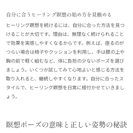
安全にヒーリング瞑想を続けるための注意
点
自分に合うヒーリング瞑想の始め方を見極める
ヒーリングで安心して瞑想を始める方法
ヒーリング瞑想を続けるには、自分に合った方法を見つ
ヨガ瞑想の危険性とヒーリングの活用法
けることが大切です。理由は、無理なく続けられること
ヒーリングでリスクを減らす瞑想実践法
で効果を実感しやすくなるからです。例えば、座るのが
初めてでも安心なヒーリング瞑想の心得
つらい場合は椅子やクッションを利用し、手は膝の上や
日常に溶け込むヒーリング瞑想のコツ
胸の前で軽く組むなど、体に負担の少ないポーズを選び
ましょう。いくつか試してみて心地よいと感じる方法を
ヒーリング瞑想を日常に自然に取り入れる
取り入れると、継続しやすくなります。自分に合ったス
方法
タイルで、ヒーリング瞑想を日常に根付かせていきまし
毎日続けやすいヒーリング瞑想習慣の作り
ょう。
方
忙しい日常で活きるヒーリング活用術
ヒーリングで心身の調和を保つ実践ポイン
瞑想ポーズの意味と正しい姿勢の秘訣
ト