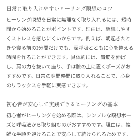
日常に取り入れやすいヒーリング瞑想のコツ
ヒーリング視点で比較する瞑想法の違い
ヒーリング瞑想を日常に無理なく取り入れるには、短時
ヴィパッサナー瞑想の特徴とヒーリング効
間から始めることがポイントです。理由は、継続しやす
果
くストレスを感じにくいからです。例えば、朝起きたと
サマタ瞑想がもたらすヒーリングの体感
きや寝る前の3分間だけでも、深呼吸とともに心を整える
自分に合うヒーリング瞑想法の選び方
時間を作ることができます。具体的には、背筋を伸ば
ヒーリングを深める瞑想法の使い分け方
し、肩の力を抜いて座り、手は膝の上に置くポーズがお
目的別ヒーリング瞑想の選択ポイント
すすめです。日常の隙間時間に取り入れることで、心身
姿勢がつらい時のヒーリング活用法
のリラックスを手軽に実感できます。
ヒーリングを活かした姿勢調整のポイント
体が硬い時でも安心なヒーリング瞑想法
初心者が安心して実践できるヒーリングの基本
姿勢がつらいと感じた時のヒーリング対策
初心者がヒーリングを始める際は、シンプルな瞑想ポー
ズと呼吸法から取り組むのがおすすめです。理由は、複
補助具を使ったヒーリング瞑想のすすめ
雑な手順を避けることで安心して続けられるためです。
ヒーリングで瞑想時の負担を軽減する工夫