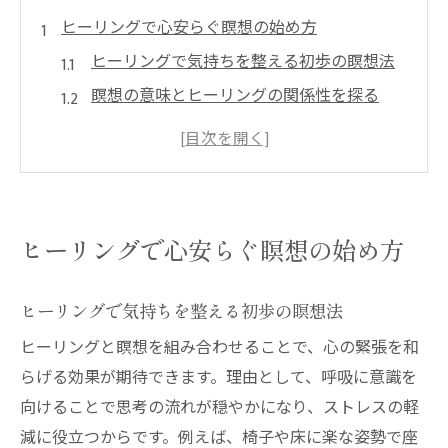
ヒーリングで心安らぐ瞑想の始め方
ヒーリングで気持ちを整える初歩の瞑想法
瞑想の意味とヒーリングの関係性を探る
日常に取り入れやすいヒーリング瞑想のコ
ツ
初心者が安心して実践できるヒーリングの
基本
ヒーリングで心安らぐ瞑想の始め方
ヒーリング瞑想で心をリセットするポイン
ト
ヒーリングで気持ちを整える初歩の瞑想法
自分に合うヒーリング瞑想の始め方を見極
ヒーリングと瞑想を組み合わせることで、心の緊張を和
める
らげる効果が期待できます。理由として、呼吸に意識を
瞑想ポーズの意味と正しい姿勢の秘訣
向けることで思考の流れが穏やかになり、ストレスの軽
ヒーリングと瞑想ポーズの深い意味を知る
減に役立つからです。例えば、椅子や床に楽な姿勢で座