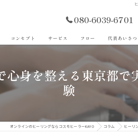
080-6039-6701
コンセプト
サービス
フロー
代表あいさつ
で心身を整える東京都で
験
オンラインのヒーリングならコスモヒーラーKAYO
コラム
ヒーリ