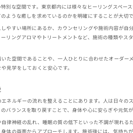
エナジーを感じるヒーリングスペース体験
の特別な空間です。東京都内には様々なヒーリングスペー
ヒーリングスペースで心身リセットを実感
どのような癒しを求めているのかを明確にすることが大切
ヒーリングアロマの香りに包まれる癒しの工夫
スしやすい場所にあるか、カウンセリングや施術内容が自
ヒーリングアロマで心身を癒す使い方
ヒーリングアロマやトリートメントなど、施術の種類やス
東京都で体験できるヒーリングアロマの魅力
エナジーとアロマの相乗効果を実感する方法
着いた空間であることや、一人ひとりに合わせたオーダー
ヒーリングアロマを日常に取り入れるコツ
せや見学をしておくと安心です。
香りで心を整えるヒーリング活用法
説
のエネルギーの流れを整えることにあります。人は日々の
このバランスを取り戻すことで、身体や心に安らぎや元気
や自律神経の乱れ、睡眠の質の低下といった不調が現れる
と身体の両面からアプローチします。施術後には、気持ち