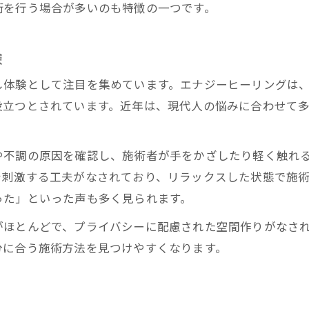
術を行う場合が多いのも特徴の一つです。
ヒーリングで活力を得るための実践法
エネルギーの循環を促すヒーリング技術
験
ゆったり整う自分時間へヒーリングのすすめ
し体験として注目を集めています。エナジーヒーリングは
ヒーリングで作る心地よい自分時間の秘訣
役立つとされています。近年は、現代人の悩みに合わせて
東京都でリラクゼーションを得るヒーリング術
自分を癒すヒーリング習慣の始め方
や不調の原因を確認し、施術者が手をかざしたり軽く触れ
エナジーで日常を豊かにするヒーリング活用法
を刺激する工夫がなされており、リラックスした状態で施
ヒーリングが導く深いリラックス体験
った」といった声も多く見られます。
ヒーリングスペースで叶う新しい安らぎ発見法
がほとんどで、プライバシーに配慮された空間作りがなさ
ヒーリングスペースの特徴と選び方
分に合う施術方法を見つけやすくなります。
東京都で安らげるヒーリング空間の魅力
ヒーリングを深めるスペース利用のコツ