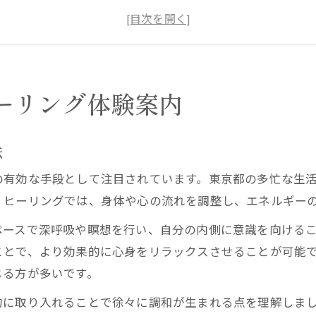
ヒーリングスペースの選び方と魅力
ヒーリングがもたらす調和の仕組み解説
自分に合うヒーリング体験を探すコツ
ヒーリングエナジーがもたらす東京都の日常変化
ーリング体験案内
ヒーリングが日常生活に与える変化とは
エナジーヒーリングで得られる心の安らぎ
法
東京都で体感できるヒーリングの効果
の有効な手段として注目されています。東京都の多忙な生
ヒーリングを習慣化するメリットまとめ
。ヒーリングでは、身体や心の流れを調整し、エネルギー
ヒーリングで仕事や生活が楽になる理由
ペースで深呼吸や瞑想を行い、自分の内側に意識を向ける
癒しと活力を引き出すエネルギーワーク紹介
ことで、より効果的に心身をリラックスさせることが可能
ヒーリングを活かすエネルギーワークの魅力
じる方が多いです。
疲労回復に役立つヒーリング方法を解説
的に取り入れることで徐々に調和が生まれる点を理解しま
東京都で人気のエネルギーワーク体験談