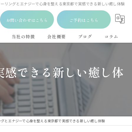
ヒーリングとエナジーで心身を整える東京都で実感できる新しい癒し体験
お問い合わせはこちら
ご予約はこちら
当社の特徴
会社概要
ブログ
コラム
占い
実感できる新しい癒し体
悩み
相談
瞑想
メンタル
ングとエナジーで心身を整える東京都で実感できる新しい癒し体験