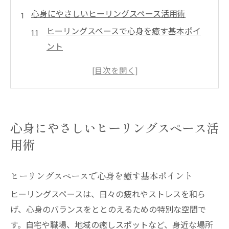
心身にやさしいヒーリングスペース活用術
ヒーリングスペースで心身を癒す基本ポイ
ント
癒しのヒーリング効果と活用法を解説
ヒーリングで日常ストレスを和らげる秘訣
ヒーリングスペースが作る安らぎ時間の魅
力
心身にやさしいヒーリングスペース活
ヒーリング体験で心身バランスを整える方
用術
法
癒しを求める女性に寄り添うヒーリング体験
ヒーリングスペースで心身を癒す基本ポイント
女性が感じるヒーリングの癒しと安心感
ヒーリングスペースは、日々の疲れやストレスを和ら
ヒーリング体験で女性の心をほぐす理由
げ、心身のバランスをととのえるための特別な空間で
ヒーリングスペースが女性に与える効果と
す。自宅や職場、地域の癒しスポットなど、身近な場所