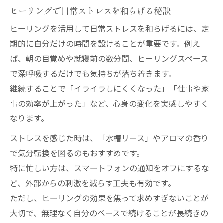
ヒーリングで明日も元気に過ごす秘訣
ヒーリングで日常ストレスを和らげる秘訣
癒し時間が心身に与えるヒーリング効果
ヒーリングを活用して日常ストレスを和らげるには、定
ヒーリングスペースで活力をチャージする
期的に自分だけの時間を設けることが重要です。例え
方法
ば、朝の目覚めや就寝前の数分間、ヒーリングスペース
ヒーリング体験がポジティブを生む理由
で深呼吸するだけでも気持ちが落ち着きます。
ヒーリングで毎日に活力をプラス
継続することで「イライラしにくくなった」「仕事や家
事の効率が上がった」など、心身の変化を実感しやすく
なります。
ストレスを感じた時は、「水槽リース」やアロマの香り
で気分転換を図るのもおすすめです。
特に忙しい方は、スマートフォンの通知をオフにするな
ど、外部からの刺激を減らす工夫も有効です。
ただし、ヒーリングの効果を焦って求めすぎないことが
大切で、無理なく自分のペースで続けることが長続きの