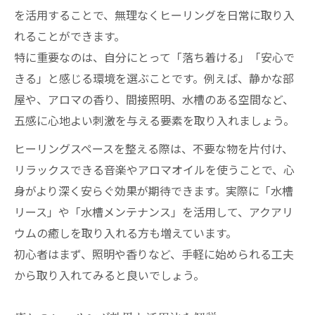
は
を活用することで、無理なくヒーリングを日常に取り入
癒しを求める女性のためのヒーリング活用
れることができます。
術
特に重要なのは、自分にとって「落ち着ける」「安心で
ヒーリングで自分時間を豊かにする方法
きる」と感じる環境を選ぶことです。例えば、静かな部
ヒーリングでリフレッシュしたい方への提案
屋や、アロマの香り、間接照明、水槽のある空間など、
ヒーリングスペースで叶うリフレッシュ法
五感に心地よい刺激を与える要素を取り入れましょう。
ヒーリングを活かした気分転換のポイント
ヒーリングスペースを整える際は、不要な物を片付け、
ヒーリングで新たな活力を得るアイデア
リラックスできる音楽やアロマオイルを使うことで、心
身がより深く安らぐ効果が期待できます。実際に「水槽
リフレッシュに役立つヒーリング体験の魅
リース」や「水槽メンテナンス」を活用して、アクアリ
力
ウムの癒しを取り入れる方も増えています。
ヒーリングスペース選びのポイントを紹介
初心者はまず、照明や香りなど、手軽に始められる工夫
アクアリウムが彩る癒しの空間とは
から取り入れてみると良いでしょう。
ヒーリングスペースとアクアリウムの癒し
力