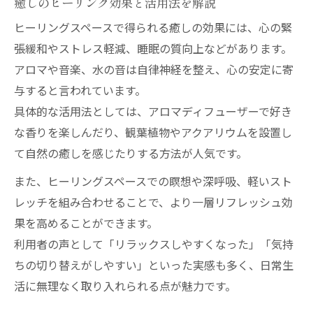
癒しのヒーリング効果と活用法を解説
水槽リースで広がるヒーリング空間の魅力
ヒーリングスペースで得られる癒しの効果には、心の緊
ヒーリングを高めるアクアリウムの役割
張緩和やストレス軽減、睡眠の質向上などがあります。
水槽メンテナンスで癒しを持続するコツ
アロマや音楽、水の音は自律神経を整え、心の安定に寄
アクアリウムが心身にもたらすヒーリング
与すると言われています。
効果
具体的な活用法としては、アロマディフューザーで好き
プライベート空間で叶う心のリセット法
な香りを楽しんだり、観葉植物やアクアリウムを設置し
て自然の癒しを感じたりする方法が人気です。
ヒーリングで自宅に癒しの空間を作る方法
ヒーリングスペースで心をリセットする工
また、ヒーリングスペースでの瞑想や深呼吸、軽いスト
夫
レッチを組み合わせることで、より一層リフレッシュ効
ヒーリングを活用したプライベートケア術
果を高めることができます。
利用者の声として「リラックスしやすくなった」「気持
自宅ヒーリングで心の疲れを癒すコツ
ちの切り替えがしやすい」といった実感も多く、日常生
ヒーリングスペースの静けさが生む安心感
活に無理なく取り入れられる点が魅力です。
明日への活力をチャージする癒し時間