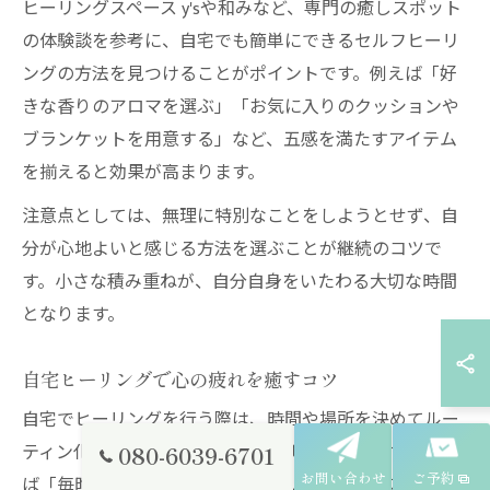
ヒーリングスペース y'sや和みなど、専門の癒しスポット
の体験談を参考に、自宅でも簡単にできるセルフヒーリ
ングの方法を見つけることがポイントです。例えば「好
きな香りのアロマを選ぶ」「お気に入りのクッションや
ブランケットを用意する」など、五感を満たすアイテム
を揃えると効果が高まります。
注意点としては、無理に特別なことをしようとせず、自
分が心地よいと感じる方法を選ぶことが継続のコツで
す。小さな積み重ねが、自分自身をいたわる大切な時間
となります。
自宅ヒーリングで心の疲れを癒すコツ
自宅でヒーリングを行う際は、時間や場所を決めてルー
ティン化することが心の疲れを癒すポイントです。例え
080-6039-6701
お問い合わせ
ご予約
ば「毎晩寝る前に10分間だけヒーリングスペースで過ご