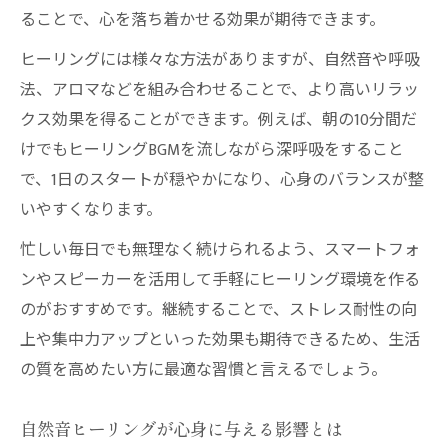
法
ることで、心を落ち着かせる効果が期待できます。
東京都の忙しい女性におすすめ自然音BGM
ヒーリングには様々な方法がありますが、自然音や呼吸
ヒーリングなら自然音の活用が集中力向上の鍵
法、アロマなどを組み合わせることで、より高いリラッ
ヒーリング効果で集中力を引き出す自然音
クス効果を得ることができます。例えば、朝の10分間だ
選び
けでもヒーリングBGMを流しながら深呼吸をすること
仕事中のパフォーマンス向上に役立つヒー
で、1日のスタートが穏やかになり、心身のバランスが整
リング
いやすくなります。
自然音とヒーリングで集中タイムをサポー
忙しい毎日でも無理なく続けられるよう、スマートフォ
ト
ンやスピーカーを活用して手軽にヒーリング環境を作る
東京都で実践する集中力アップのヒーリン
のがおすすめです。継続することで、ストレス耐性の向
グ法
上や集中力アップといった効果も期待できるため、生活
自然音ヒーリングの科学的根拠を解説
の質を高めたい方に最適な習慣と言えるでしょう。
川のせせらぎ音とヒーリング効果の秘密
自然音ヒーリングが心身に与える影響とは
川のせせらぎ音が持つヒーリングの力とは