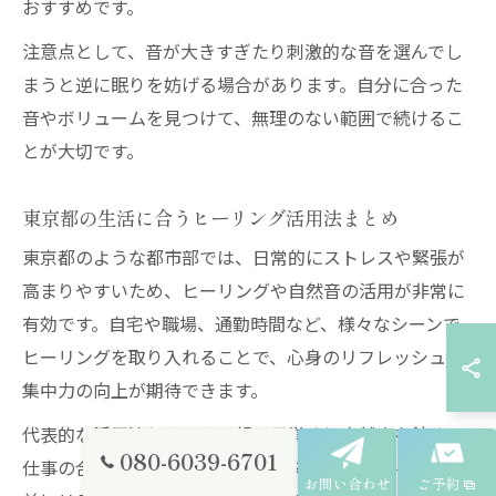
おすすめです。
注意点として、音が大きすぎたり刺激的な音を選んでし
まうと逆に眠りを妨げる場合があります。自分に合った
音やボリュームを見つけて、無理のない範囲で続けるこ
とが大切です。
東京都の生活に合うヒーリング活用法まとめ
東京都のような都市部では、日常的にストレスや緊張が
高まりやすいため、ヒーリングや自然音の活用が非常に
有効です。自宅や職場、通勤時間など、様々なシーンで
ヒーリングを取り入れることで、心身のリフレッシュや
集中力の向上が期待できます。
代表的な活用法としては、朝の目覚めに自然音を流す、
080-6039-6701
仕事の合間に短時間のヒーリングタイムを設ける、就寝
お問い合わせ
ご予約