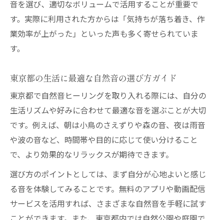
音を選び、適切なボリュームで活用することが重要で
ツ
す。実際に利用された方からは「気持ちが落ち着き、作
東京都の生活に合うヒーリング活用法まと
業効率が上がった」といった声も多く寄せられていま
め
す。
自然音ヒーリングの継続しやすい使い方
自宅でも楽しめる東京都の自然音活用法
東京都の生活に最適な自然音の選び方ガイド
ヒーリングで自宅を癒し空間に変える工夫
東京都で自然音ヒーリングを取り入れる際には、自分の
自然音ヒーリングを楽しむ自宅活用アイデ
生活リズムや好みに合わせて最適な音を選ぶことが大切
ア
です。例えば、朝は小鳥のさえずりや森の音、夜は雨音
や波の音など、時間帯や目的に応じて使い分けること
東京都の自宅でヒーリング効果を高める方
で、より効果的なリラックスが期待できます。
法
日常生活にヒーリング音を取り入れるメリ
選び方のポイントとしては、まず自分が心地よいと感じ
ット
る音を体験してみることです。無料のアプリや動画配信
手軽に始める自宅ヒーリングの実践ポイン
サービスを活用すれば、さまざまな自然音を手軽に試す
ト
ことができます。また、東京都内では自然公園や庭園で