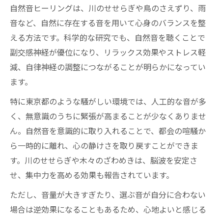
自然音ヒーリングは、川のせせらぎや鳥のさえずり、雨
ヒーリングで注目される川の音の効果を紹
音など、自然に存在する音を用いて心身のバランスを整
介
える方法です。科学的な研究でも、自然音を聴くことで
自然音とヒーリングによるリラックス作用
副交感神経が優位になり、リラックス効果やストレス軽
の理由
減、自律神経の調整につながることが明らかになってい
川のせせらぎが心身に与えるヒーリング効
ます。
果
特に東京都のような騒がしい環境では、人工的な音が多
ヒーリングに最適な川の自然音の特徴解説
く、無意識のうちに緊張が高まることが少なくありませ
日常生活へ簡単に取り入れる自然音ヒーリング
ん。自然音を意識的に取り入れることで、都会の喧騒か
術
ら一時的に離れ、心の静けさを取り戻すことができま
ヒーリングを日常に取り入れる実践テクニ
す。川のせせらぎや木々のざわめきは、脳波を安定さ
ック
せ、集中力を高める効果も報告されています。
自然音ヒーリングで手軽に癒し空間を作る
ただし、音量が大きすぎたり、選ぶ音が自分に合わない
方法
場合は逆効果になることもあるため、心地よいと感じる
就寝前のヒーリング習慣で快眠を目指すコ