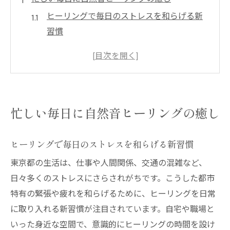
ヒーリングで毎日のストレスを和らげる新
習慣
自然音ヒーリングが心身に与える影響とは
東京都の生活に最適な自然音の選び方ガイ
ド
ヒーリングBGMで日々の緊張をほぐすコツ
忙しい毎日に自然音ヒーリングの癒し
リラックス効果が期待できる自然音活用法
東京都で叶える自然音を使ったリラックス習慣
ヒーリングで毎日のストレスを和らげる新習慣
ヒーリングと自然音で始めるリラックス習
東京都の生活は、仕事や人間関係、交通の混雑など、
慣
日々多くのストレスにさらされがちです。こうした都市
東京都の自宅で実践できるヒーリング術
特有の緊張や疲れを和らげるために、ヒーリングを日常
自然音がもたらすリラックス法のポイント
に取り入れる新習慣が注目されています。自宅や職場と
仕事や家事の合間にできるヒーリング活用
いった身近な空間で、意識的にヒーリングの時間を設け