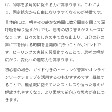
固定観念から自由になるヒーリング体験
げ、物事を多角的に捉える力が高まります。これによ
柔軟な発想を育むヒーリング体験の意義
り、固定観念から自由になりやすくなるのが特徴です。
ヒーリング体験が発想転換を促す理由
具体的には、朝や夜の静かな時間に数分間目を閉じて深
パラダイムを超えるヒーリングの実践例
呼吸を繰り返すだけでも、思考の切り替えがスムーズに
なります。日々の忙しさの中で立ち止まり、自分の心の
癒しを通して発想力を高めるヒント
声に耳を傾ける時間を意識的に持つことがポイントで
ヒーリングで直感と創造力を伸ばす方法
す。ヒーリングの実践を習慣化することで、思考の幅が
柔軟な思考法をヒーリングで身につける
広がり、変化への適応力も高まります。
固定観念を崩し人生に変革をもたらすには
初心者の場合、ガイド付きのヒーリング音声やオンライ
ヒーリングを活用した固定観念からの解放
ンワークショップを活用するのもおすすめです。継続す
パラダイム転換を促進するヒーリング術
ることで、無意識に抱えていたストレスや偏った考えが
自己変革に役立つヒーリングの実践法
解放されやすくなり、より柔軟で前向きな思考が身につ
ヒーリングで人生の転機を迎える方法
きます。
新しい価値観を築くヒーリングの効果