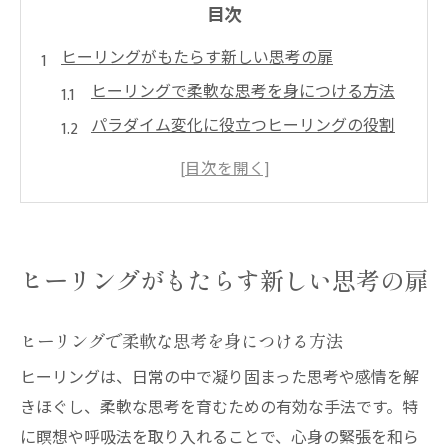
目次
ヒーリングがもたらす新しい思考の扉
ヒーリングで柔軟な思考を身につける方法
パラダイム変化に役立つヒーリングの役割
思い込みを解きほぐすヒーリングの力とは
ヒーリングで新たな価値観を受け入れるコ
ツ
日常に活かせるヒーリング思考の実践例
ヒーリングがもたらす新しい思考の扉
視点転換へ導くパラダイムと癒しの関係
ヒーリングでパラダイム転換が起こる理由
ヒーリングで柔軟な思考を身につける方法
視点が広がるヒーリングの実践的な方法
ヒーリングは、日常の中で凝り固まった思考や感情を解
癒しがもたらす新しい発想のきっかけ作り
きほぐし、柔軟な思考を育むための有効な手法です。特
ヒーリングとパラダイムの結びつきを探る
に瞑想や呼吸法を取り入れることで、心身の緊張を和ら