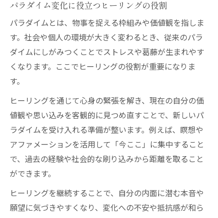
癒しから始まるパラダイムの本質理解
パラダイム変化に役立つヒーリングの役割
ヒーリングがパラダイム理解を深める要因
パラダイムとは、物事を捉える枠組みや価値観を指しま
癒しの視点から考えるパラダイムとは
す。社会や個人の環境が大きく変わるとき、従来のパラ
ダイムにしがみつくことでストレスや葛藤が生まれやす
ヒーリングで気づく新たな価値観の正体
くなります。ここでヒーリングの役割が重要になりま
パラダイムシフトを癒しで体感する方法
す。
ヒーリングがもたらす本質的な気づき
ヒーリングを通じて心身の緊張を解き、現在の自分の価
パラダイム転換が心の自由をもたらす仕組み
値観や思い込みを客観的に見つめ直すことで、新しいパ
ヒーリングで心の自由を実感する方法
ラダイムを受け入れる準備が整います。例えば、瞑想や
パラダイム転換がもたらす癒しの効果
アファメーションを活用して「今ここ」に集中すること
ヒーリングと思考転換の具体的な関係性
で、過去の経験や社会的な刷り込みから距離を取ること
心の枠を外すヒーリングのプロセス
ができます。
ヒーリングが促す自由な発想の秘訣
ヒーリングを継続することで、自分の内面に潜む本音や
願望に気づきやすくなり、変化への不安や抵抗感が和ら